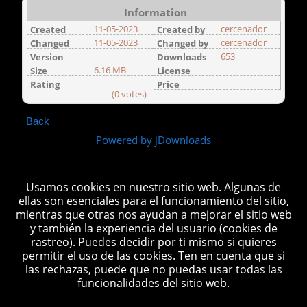
Information
11-05-2023
cercenador
Created
Created by
11-05-2023
cercenador
Changed
Changed by
653
Version
Downloads
6.16 MB
Size
License
Rating
Price
(0 votes)
Back
Powered by jDownloads
Usamos cookies en nuestro sitio web. Algunas de
ellas son esenciales para el funcionamiento del sitio,
mientras que otras nos ayudan a mejorar el sitio web
y también la experiencia del usuario (cookies de
Está aquí:
Inicio
Libros
rastreo). Puedes decidir por ti mismo si quieres
Curso completo HTML
Libros
permitir el uso de las cookies. Ten en cuenta que si
las rechazas, puede que no puedas usar todas las
Curso completo de HTML
funcionalidades del sitio web.