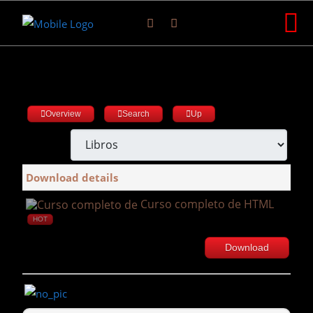
Overview
Search
Up
Download details
Curso completo de HTML
HOT
Download