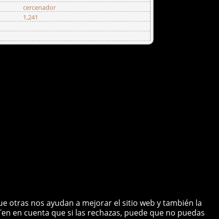
cercenador
1,241
copyright © 2026 cuartodecomunicaciones.com
ue otras nos ayudan a mejorar el sitio web y también la
. Ten en cuenta que si las rechazas, puede que no puedas