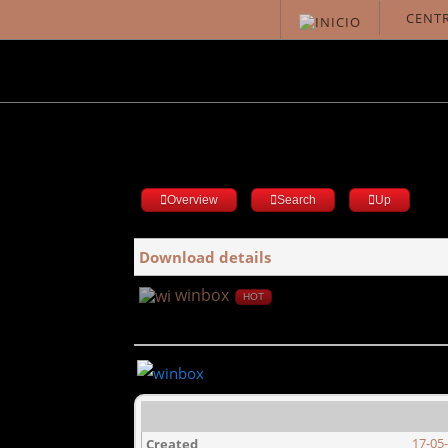
CENTR
Overview
Search
Up
Download details
winbox
HOT
17-05
Created