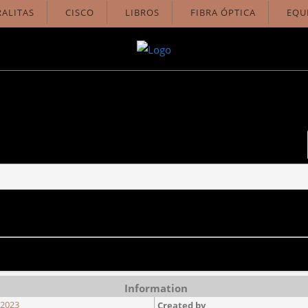
ALITAS
CISCO
LIBROS
FIBRA ÓPTICA
EQU
Information
-2023
Created by