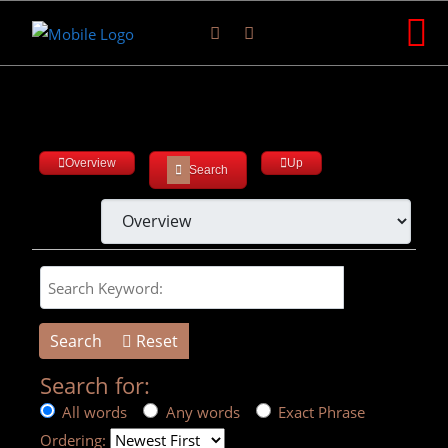
Overview
Up
Search
Search Keyword:
Search
Reset
Search for:
All words
Any words
Exact Phrase
Ordering: