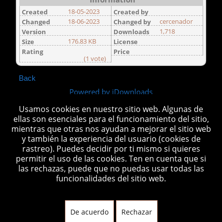
18-05-2023
Created
Created by
18-06-2023
cercenador
Changed
Changed by
1,718
Version
Downloads
176.83 KB
Size
License
Rating
Price
(1 vote)
Back
Powered by jDownloads
Usamos cookies en nuestro sitio web. Algunas de
ellas son esenciales para el funcionamiento del sitio,
mientras que otras nos ayudan a mejorar el sitio web
y también la experiencia del usuario (cookies de
rastreo). Puedes decidir por ti mismo si quieres
Está aquí:
Inicio
Equipos de Medidas
permitir el uso de las cookies. Ten en cuenta que si
las rechazas, puede que no puedas usar todas las
Multiprueba
multiprueba_int.113
funcionalidades del sitio web.
De acuerdo
Rechazar
copyright © 2026 cuartodecomunicaciones.com