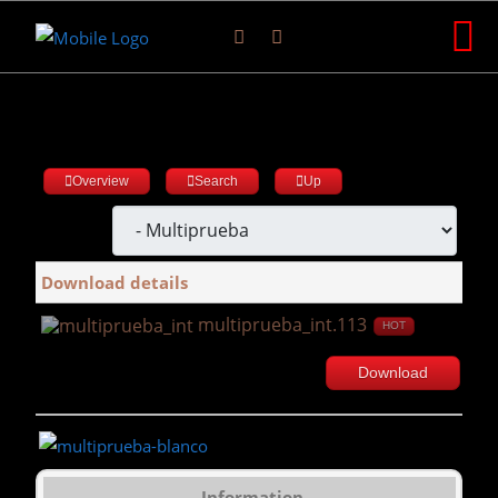
Overview
Search
Up
Download details
multiprueba_int.113
HOT
Download
Information