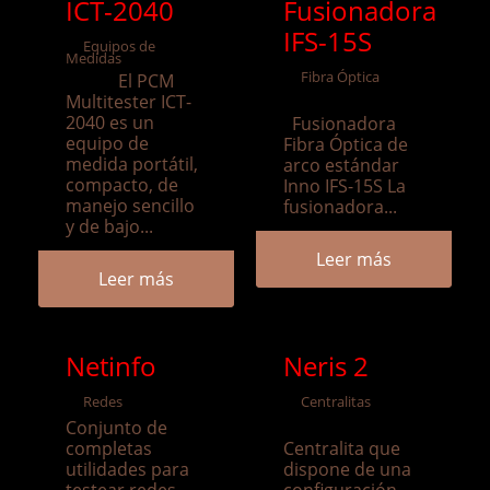
ICT-2040
Fusionadora
IFS-15S
Equipos de
Medidas
Fibra Óptica
El PCM
Multitester ICT-
2040 es un
Fusionadora
equipo de
Fibra Óptica de
medida portátil,
arco estándar
compacto, de
Inno IFS-15S La
manejo sencillo
fusionadora...
y de bajo...
Leer más
Leer más
Netinfo
Neris 2
Redes
Centralitas
Conjunto de
completas
Centralita que
utilidades para
dispone de una
testear redes
configuración