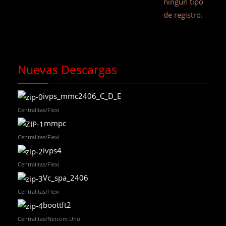
ningún tipo
de registro.
Nuevas Descargas
ivps_mmc2406_C_D_E
Centralitas/Flexi
mmpc
Centralitas/Flexi
ivps4
Centralitas/Flexi
Vc_spa_2406
Centralitas/Flexi
boottft2
Centralitas/Netcom Uno