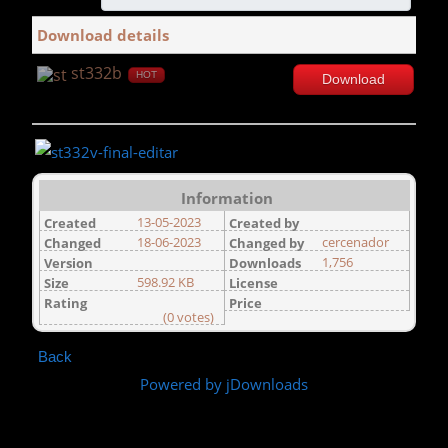
Download details
st332b
HOT
Download
Information
13-05-2023
Created
Created by
18-06-2023
cercenador
Changed
Changed by
1,756
Version
Downloads
598.92 KB
Size
License
Rating
Price
(0 votes)
Back
Powered by jDownloads