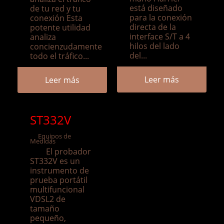
está diseñado
de tu red y tu
para la conexión
conexión Esta
directa de la
potente utilidad
interface S/T a 4
analiza
hilos del lado
concienzudamente
del...
todo el tráfico...
Leer más
Leer más
ST332V
Equipos de
Medidas
El probador
ST332V es un
instrumento de
prueba portátil
multifuncional
VDSL2 de
tamaño
pequeño,