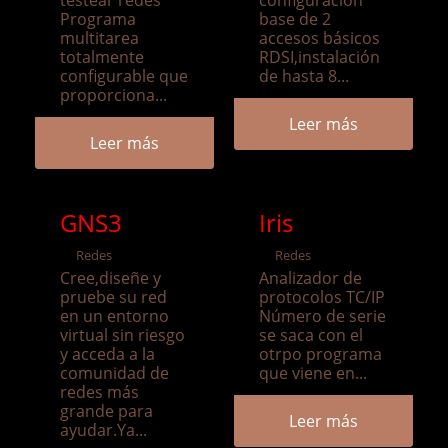
Programa
base de 2
multitarea
accesos básicos
totalmente
RDSI,instalación
configurable que
de hasta 8...
proporciona...
Leer más
Leer más
GNS3
Iris
Redes
Redes
Cree,diseñe y
Analizador de
pruebe su red
protocolos TC/IP
en un entorno
Número de serie
virtual sin riesgo
se saca con el
y acceda a la
otrpo programa
comunidad de
que viene en...
redes más
grande para
Leer más
ayudar.Ya...