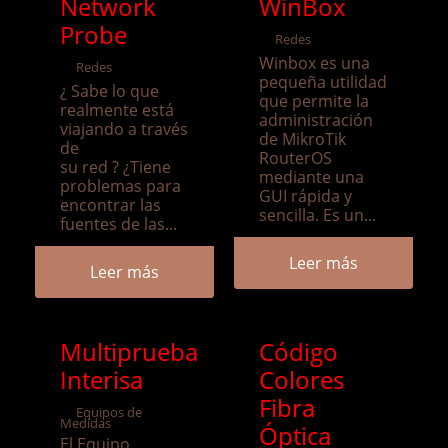
Network
WinBox
Probe
Redes
Winbox es una
Redes
pequeña utilidad
¿ Sabe lo que
que permite la
realmente está
administración
viajando a través
de MikroTik
de
RouterOS
su red ? ¿Tiene
mediante una
problemas para
GUI rápida y
encontrar las
sencilla. Es un...
fuentes de las...
Leer más
Leer más
Multiprueba
Código
Interisa
Colores
Fibra
Equipos de
Medidas
Óptica
El Equipo