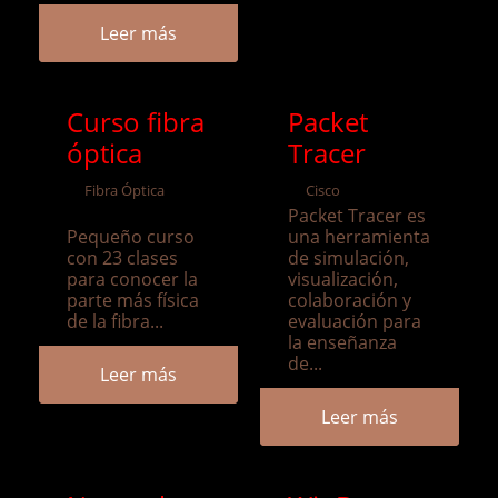
Leer más
Curso fibra
Packet
óptica
Tracer
Fibra Óptica
Cisco
Packet Tracer es
Pequeño curso
una herramienta
con 23 clases
de simulación,
para conocer la
visualización,
parte más física
colaboración y
de la fibra...
evaluación para
la enseñanza
de...
Leer más
Leer más