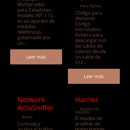
Multiprueba
Fibra Óptica
para Celadores,
Código para
modelo INT. I 13,
divisores
es un aparato de
Código
medidas
microtubos
telefónicas,
Fichero para
gobernado por
descargar con
un...
las tablas de
colores desde
Leer más
un cable de
512...
Leer más
Network
Harrier
ActivSniffer
Equipos de
Medidas
Redes
El equipo de
pruebas de
Controla y
mano Harrier
analiza el tráfico